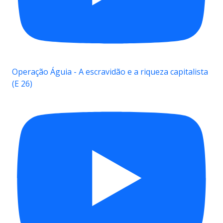
Operação Águia - A escravidão e a riqueza capitalista
(E 26)