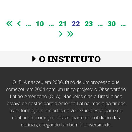
...
10
...
21
22
23
...
30
...
O INSTITUTO
O IELA nasceu em 2006, fruto de um processo que
começou em 2004 com um único projeto: o Observatório
Latino-Americano (OLA). Naqueles dias o Brasil ainda
estava de costas para a América Latina, mas a partir das
transformações iniciadas na Venezuela essa parte do
continente começou a fazer parte do cotidiano das
notícias, chegando também à Universidade.